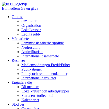
Bli medlem
Ge en gåva
Om oss
Om IKFF
Organisation
Lokalkretsar
Lediga jobb
Vårt arbete
Feministisk säkerhetspolitik
Nedrustning
Antimilitarism
Internationellt samarbete
Resurser
Medlemstidningen Fred&Frihet
Publikationer
Policy och rekommendationer
Internationella resurser
Engagera dig
Bli medlem
Lokalkretsar och arbetsgrupper
Starta en studiecirkel
Kalendariet
Stöd oss
Ge en gåva