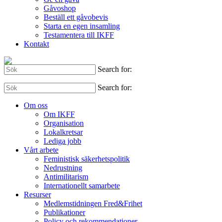
Gåvoshop
Beställ ett gåvobevis
Starta en egen insamling
Testamentera till IKFF
Kontakt
Search for:
Search for:
Om oss
Om IKFF
Organisation
Lokalkretsar
Lediga jobb
Vårt arbete
Feministisk säkerhetspolitik
Nedrustning
Antimilitarism
Internationellt samarbete
Resurser
Medlemstidningen Fred&Frihet
Publikationer
Policy och rekommendationer