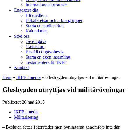
Internationella resurser
Engagera dig
Bli medlem
Lokalkretsar och arbetsgrupper
Starta en studiecirkel
Kalendariet
Stöd oss
Ge en gåva
Gåvoshop
Beställ ett gåvobevis
Starta en egen insamling
Testamentera till IKFF
Kontakt
Hem
»
IKFF i media
»
Glesbygden utnyttjas vid militärövningar
Glesbygden utnyttjas vid militärövningar
Publicerat 26 maj 2015
IKFF i media
Militarisering
– Besluten fattas i storstäder men övningarna genomförs inte där