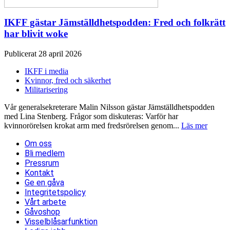
IKFF gästar Jämställdhetspodden: Fred och folkrätt
har blivit woke
Publicerat 28 april 2026
IKFF i media
Kvinnor, fred och säkerhet
Militarisering
Vår generalsekreterare Malin Nilsson gästar Jämställdhetspodden
med Lina Stenberg. Frågor som diskuteras: Varför har
kvinnorörelsen krokat arm med fredsrörelsen genom...
Läs mer
Om oss
Bli medlem
Pressrum
Kontakt
Ge en gåva
Integritetspolicy
Vårt arbete
Gåvoshop
Visselblåsarfunktion