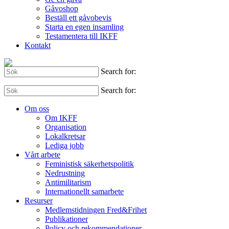
Gåvoshop
Beställ ett gåvobevis
Starta en egen insamling
Testamentera till IKFF
Kontakt
Search for:
Search for:
Om oss
Om IKFF
Organisation
Lokalkretsar
Lediga jobb
Vårt arbete
Feministisk säkerhetspolitik
Nedrustning
Antimilitarism
Internationellt samarbete
Resurser
Medlemstidningen Fred&Frihet
Publikationer
Policy och rekommendationer