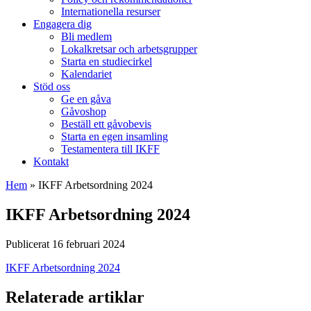
Internationella resurser
Engagera dig
Bli medlem
Lokalkretsar och arbetsgrupper
Starta en studiecirkel
Kalendariet
Stöd oss
Ge en gåva
Gåvoshop
Beställ ett gåvobevis
Starta en egen insamling
Testamentera till IKFF
Kontakt
Hem
»
IKFF Arbetsordning 2024
IKFF Arbetsordning 2024
Publicerat 16 februari 2024
IKFF Arbetsordning 2024
Relaterade artiklar