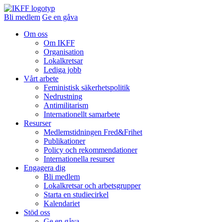
Bli medlem
Ge en gåva
Om oss
Om IKFF
Organisation
Lokalkretsar
Lediga jobb
Vårt arbete
Feministisk säkerhetspolitik
Nedrustning
Antimilitarism
Internationellt samarbete
Resurser
Medlemstidningen Fred&Frihet
Publikationer
Policy och rekommendationer
Internationella resurser
Engagera dig
Bli medlem
Lokalkretsar och arbetsgrupper
Starta en studiecirkel
Kalendariet
Stöd oss
Ge en gåva