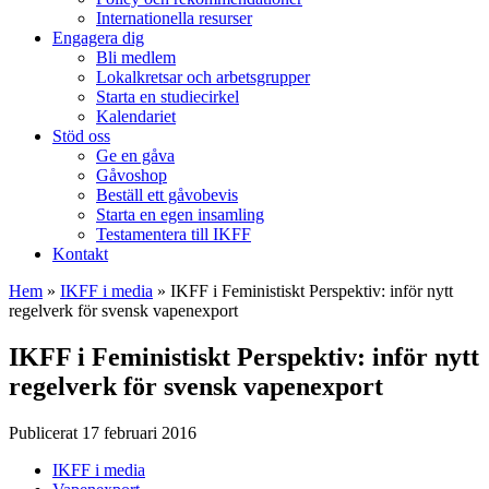
Internationella resurser
Engagera dig
Bli medlem
Lokalkretsar och arbetsgrupper
Starta en studiecirkel
Kalendariet
Stöd oss
Ge en gåva
Gåvoshop
Beställ ett gåvobevis
Starta en egen insamling
Testamentera till IKFF
Kontakt
Hem
»
IKFF i media
»
IKFF i Feministiskt Perspektiv: inför nytt
regelverk för svensk vapenexport
IKFF i Feministiskt Perspektiv: inför nytt
regelverk för svensk vapenexport
Publicerat 17 februari 2016
IKFF i media