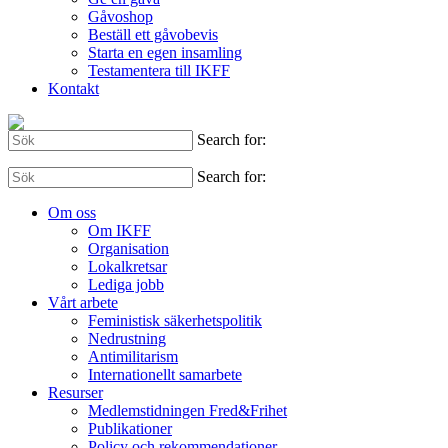
Gåvoshop
Beställ ett gåvobevis
Starta en egen insamling
Testamentera till IKFF
Kontakt
Search for:
Search for:
Om oss
Om IKFF
Organisation
Lokalkretsar
Lediga jobb
Vårt arbete
Feministisk säkerhetspolitik
Nedrustning
Antimilitarism
Internationellt samarbete
Resurser
Medlemstidningen Fred&Frihet
Publikationer
Policy och rekommendationer