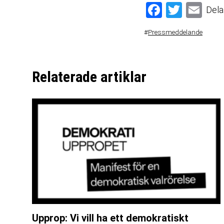
Facebook
Twitter
Email
Dela
#
Pressmeddelande
Relaterade artiklar
Upprop: Vi vill ha ett demokratiskt