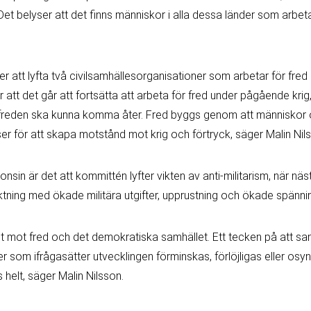
Det belyser att det finns människor i alla dessa länder som arb
 att lyfta två civilsamhällesorganisationer som arbetar för fred 
r att det går att fortsätta att arbeta för fred under pågående krig
 freden ska kunna komma åter. Fred byggs genom att människor o
er för att skapa motstånd mot krig och förtryck, säger Malin Nil
in är det att kommittén lyfter vikten av anti-militarism, när näs
iktning med ökade militära utgifter, upprustning och ökade spänni
hot mot fred och det demokratiska samhället. Ett tecken på att sa
ter som ifrågasätter utvecklingen förminskas, förlöjligas eller osynl
s helt, säger Malin Nilsson.