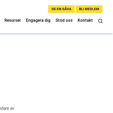
GE EN GÅVA
BLI MEDLEM
Resurser
Engagera dig
Stöd oss
Kontakt
undare av