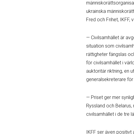
människorättsorganisa
ukrainska människorätts
Fred och Frihet, IKFF,
— Civilsamhället är avg
situation som civilsam
rättigheter fängslas o
för civilsamhället i v
auktoritär riktning, en
generalsekreterare för 
— Priset ger mer synlig
Ryssland och Belarus, 
civilsamhället i de tre 
IKFF ser även positivt a