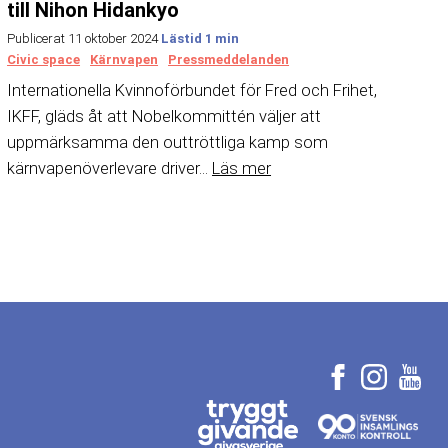
till Nihon Hidankyo
Publicerat 11 oktober 2024
Civic space
Kärnvapen
Pressmeddelanden
Internationella Kvinnoförbundet för Fred och Frihet,
IKFF, gläds åt att Nobelkommittén väljer att
uppmärksamma den outtröttliga kamp som
kärnvapenöverlevare driver...
Läs mer