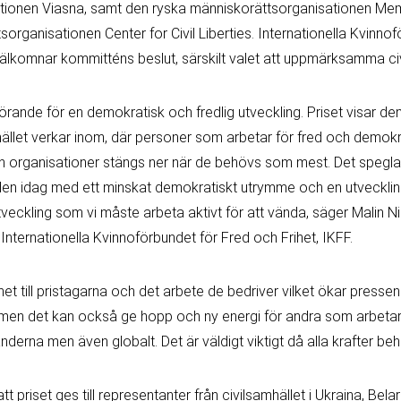
tionen Viasna, samt den ryska människorättsorganisationen Me
organisationen Center for Civil Liberties. Internationella Kvinno
 välkomnar kommitténs beslut, särskilt valet att uppmärksamma civ
örande för en demokratisk och fredlig utveckling. Priset visar den
hället verkar inom, där personer som arbetar för fred och demok
ch organisationer stängs ner när de behövs som mest. Det spegla
ärlden idag med ett minskat demokratiskt utrymme och en utvecklin
 utveckling som vi måste arbeta aktivt för att vända, säger Malin Ni
Internationella Kvinnoförbundet för Fred och Frihet, IKFF.
het till pristagarna och det arbete de bedriver vilket ökar presse
men det kan också ge hopp och ny energi för andra som arbetar
länderna men även globalt. Det är väldigt viktigt då alla krafter be
tt priset ges till representanter från civilsamhället i Ukraina, Bel