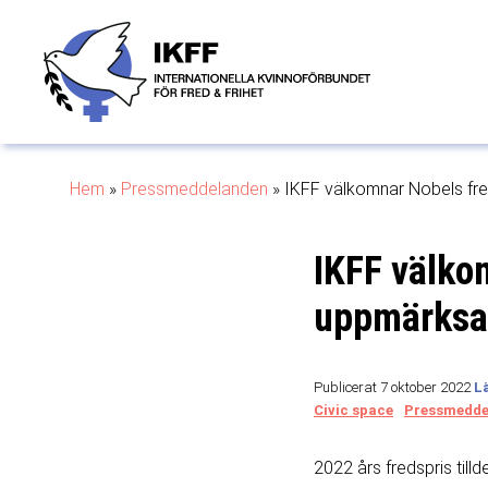
Hem
»
Pressmeddelanden
»
IKFF välkomnar Nobels fre
IKFF välko
uppmärksa
Publicerat 7 oktober 2022
Civic space
Pressmedde
2022 års fredspris till