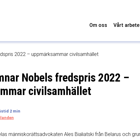
Om oss
Vårt arbete
dspris 2022 – uppmärksammar civilsamhället
mnar Nobels fredspris 2022 –
mmar civilsamhället
landen
delas människorättsadvokaten Ales Bialiatski från Belarus och gr