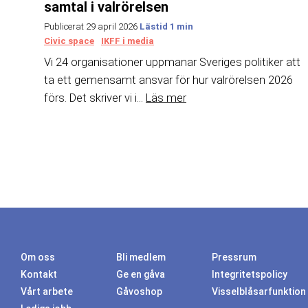
samtal i valrörelsen
Publicerat 29 april 2026
Civic space
IKFF i media
Vi 24 organisationer uppmanar Sveriges politiker att
ta ett gemensamt ansvar för hur valrörelsen 2026
förs. Det skriver vi i...
Läs mer
Om oss
Bli medlem
Pressrum
Kontakt
Ge en gåva
Integritetspolicy
Vårt arbete
Gåvoshop
Visselblåsarfunktion