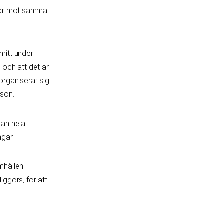
etar mot samma
mitt under
, och att det är
rganiserar sig
sson.
tan hela
ngar.
mhällen
iggörs, för att i