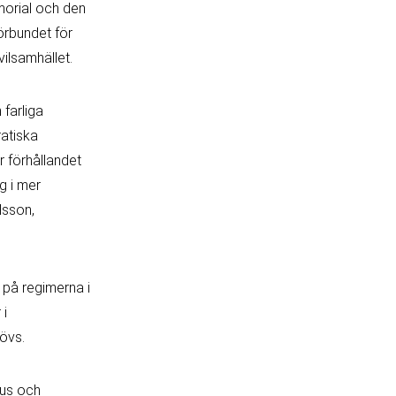
morial och den
förbundet för
ilsamhället.
 farliga
ratiska
r förhållandet
g i mer
lsson,
n på regimerna i
 i
hövs.
arus och