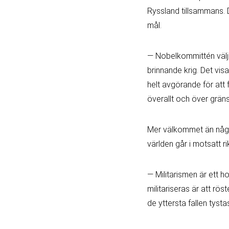
Ryssland tillsammans. 
mål.
— Nobelkommittén väljer
brinnande krig. Det visa
helt avgörande för att
överallt och över gräns
Mer välkommet än någons
världen går i motsatt r
— Militarismen är ett 
militariseras är att rös
de yttersta fallen tysta