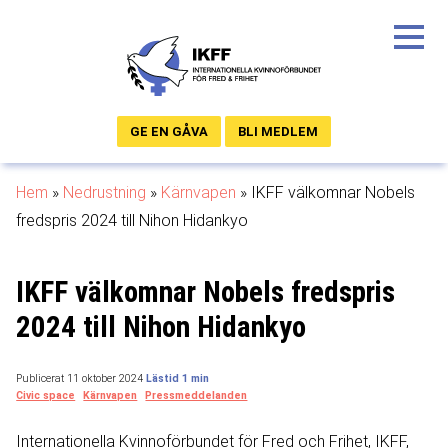
GE EN GÅVA
BLI MEDLEM
Hem
»
Nedrustning
»
Kärnvapen
»
IKFF välkomnar Nobels
fredspris 2024 till Nihon Hidankyo
IKFF välkomnar Nobels fredspris
2024 till Nihon Hidankyo
Publicerat 11 oktober 2024
Civic space
Kärnvapen
Pressmeddelanden
Internationella Kvinnoförbundet för Fred och Frihet, IKFF,