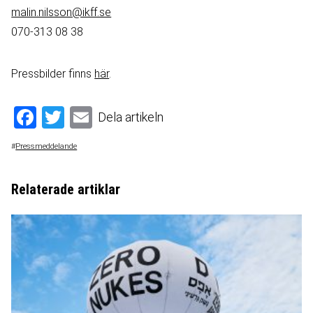
malin.nilsson@ikff.se
070-313 08 38
Pressbilder finns
här
.
Facebook
Twitter
Email
Dela artikeln
#
Pressmeddelande
Relaterade artiklar