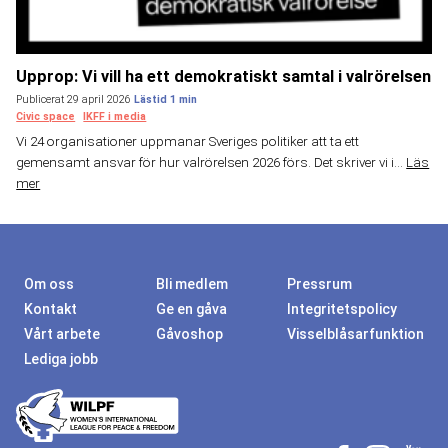
Upprop: Vi vill ha ett demokratiskt samtal i valrörelsen
Publicerat 29 april 2026
Civic space
IKFF i media
Vi 24 organisationer uppmanar Sveriges politiker att ta ett
gemensamt ansvar för hur valrörelsen 2026 förs. Det skriver vi i...
Läs
mer
Om oss
Bli medlem
Pressrum
Kontakt
Ge en gåva
Integritetspolicy
Vårt arbete
Gåvoshop
Visselblåsarfunktion
Lediga jobb