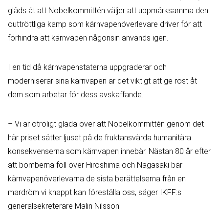
gläds åt att Nobelkommittén väljer att uppmärksamma den
outtröttliga kamp som kärnvapenöverlevare driver för att
förhindra att kärnvapen någonsin används igen.
I en tid då kärnvapenstaterna uppgraderar och
moderniserar sina kärnvapen är det viktigt att ge röst åt
dem som arbetar för dess avskaffande.
– Vi är otroligt glada över att Nobelkommittén genom det
här priset sätter ljuset på de fruktansvärda humanitära
konsekvenserna som kärnvapen innebär. Nästan 80 år efter
att bomberna föll över Hiroshima och Nagasaki bär
kärnvapenöverlevarna de sista berättelserna från en
mardröm vi knappt kan föreställa oss, säger IKFF:s
generalsekreterare Malin Nilsson.