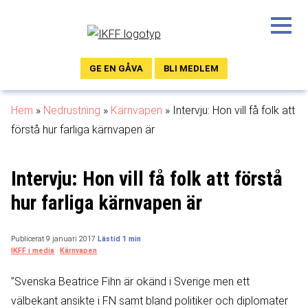
GE EN GÅVA
BLI MEDLEM
Hem
»
Nedrustning
»
Kärnvapen
»
Intervju: Hon vill få folk att
förstå hur farliga kärnvapen är
Intervju: Hon vill få folk att förstå
hur farliga kärnvapen är
Publicerat 9 januari 2017
IKFF i media
Kärnvapen
”Svenska Beatrice Fihn är okänd i Sverige men ett
välbekant ansikte i FN samt bland politiker och diplomater