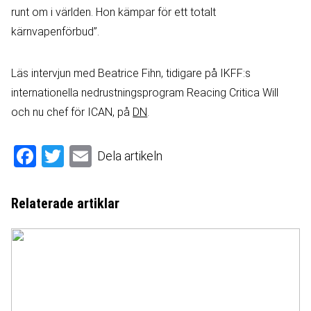
runt om i världen. Hon kämpar för ett totalt
kärnvapenförbud”.
Läs intervjun med Beatrice Fihn, tidigare på IKFF:s
internationella nedrustningsprogram Reacing Critica Will
och nu chef för ICAN, på
DN
.
Facebook
Twitter
Email
Dela artikeln
Relaterade artiklar