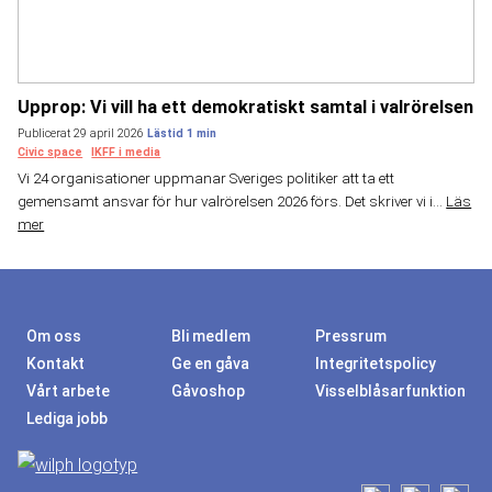
Upprop: Vi vill ha ett demokratiskt samtal i valrörelsen
Publicerat 29 april 2026
Civic space
IKFF i media
Vi 24 organisationer uppmanar Sveriges politiker att ta ett
gemensamt ansvar för hur valrörelsen 2026 förs. Det skriver vi i...
Läs
mer
Om oss
Bli medlem
Pressrum
Kontakt
Ge en gåva
Integritetspolicy
Vårt arbete
Gåvoshop
Visselblåsarfunktion
Lediga jobb