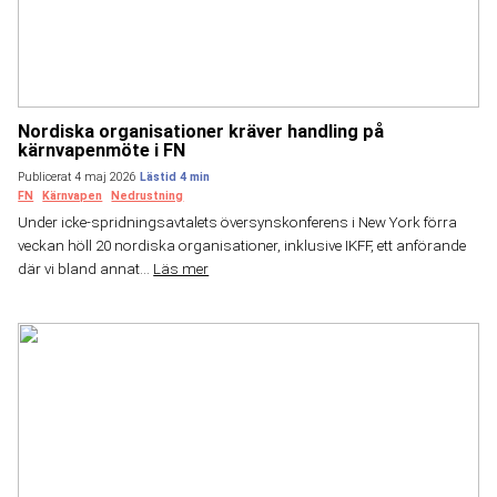
Nordiska organisationer kräver handling på
kärnvapenmöte i FN
Publicerat 4 maj 2026
FN
Kärnvapen
Nedrustning
Under icke-spridningsavtalets översynskonferens i New York förra
veckan höll 20 nordiska organisationer, inklusive IKFF, ett anförande
där vi bland annat...
Läs mer