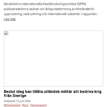
Stockholms internationella fredsforskningsinstitut (SIPRI)
publicerade förra veckan sin årliga bedömning av tillståndet för
upprustning, nedrustning och internationell säkerhet. I rapporten...
Läs mer
Beslut idag kan tillåta utländsk militär att bedriva krig
från Sverige
Publicerat 15 juni 2026
Militarisering
Nato
Vapenexport