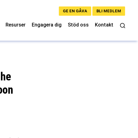
GE EN GÅVA
BLI MEDLEM
Resurser
Engagera dig
Stöd oss
Kontakt
the
oon