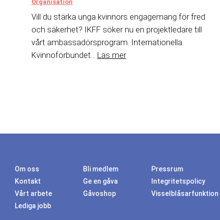
Organisation
Vill du stärka unga kvinnors engagemang för fred
och säkerhet? IKFF söker nu en projektledare till
vårt ambassadörsprogram. Internationella
Kvinnoförbundet...
Läs mer
Om oss
Bli medlem
Pressrum
Kontakt
Ge en gåva
Integritetspolicy
Vårt arbete
Gåvoshop
Visselblåsarfunktion
Lediga jobb