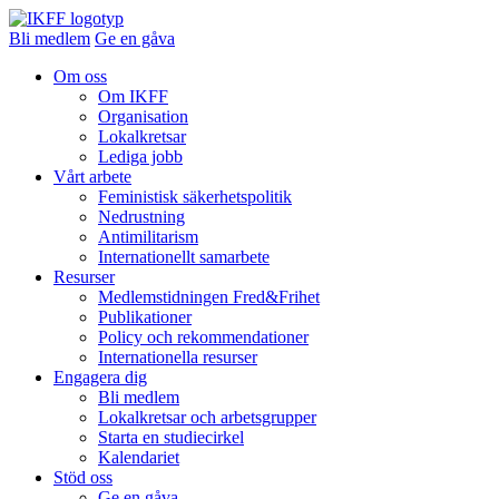
Bli medlem
Ge en gåva
Om oss
Om IKFF
Organisation
Lokalkretsar
Lediga jobb
Vårt arbete
Feministisk säkerhetspolitik
Nedrustning
Antimilitarism
Internationellt samarbete
Resurser
Medlemstidningen Fred&Frihet
Publikationer
Policy och rekommendationer
Internationella resurser
Engagera dig
Bli medlem
Lokalkretsar och arbetsgrupper
Starta en studiecirkel
Kalendariet
Stöd oss
Ge en gåva