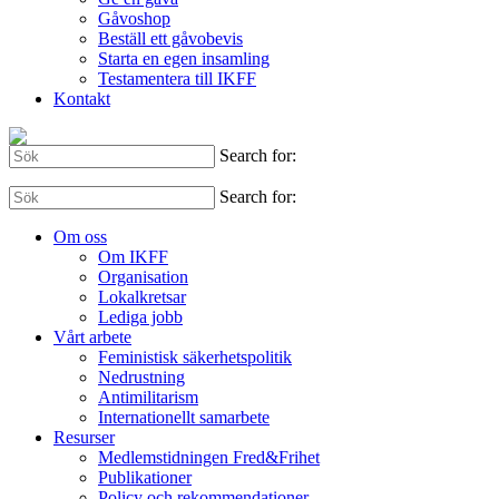
Gåvoshop
Beställ ett gåvobevis
Starta en egen insamling
Testamentera till IKFF
Kontakt
Search for:
Search for:
Om oss
Om IKFF
Organisation
Lokalkretsar
Lediga jobb
Vårt arbete
Feministisk säkerhetspolitik
Nedrustning
Antimilitarism
Internationellt samarbete
Resurser
Medlemstidningen Fred&Frihet
Publikationer
Policy och rekommendationer