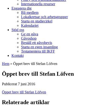
Internationella resurser
Engagera dig
Bli medlem
Lokalkretsar och arbetsgrupper
Starta en studiecirkel
Kalendariet
Stöd oss
Ge en gåva
Gåvoshop
Beställ ett gåvobevis
Starta en egen insamling
Testamentera till IKFF
Kontakt
Hem
»
Öppet brev till Stefan Löfven
Öppet brev till Stefan Löfven
Publicerat 7 juni 2016
Öppet brev till Stefan Löfven
Relaterade artiklar