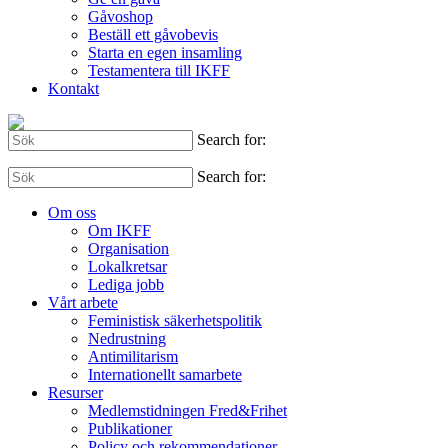
Gåvoshop
Beställ ett gåvobevis
Starta en egen insamling
Testamentera till IKFF
Kontakt
Search for:
Search for:
Om oss
Om IKFF
Organisation
Lokalkretsar
Lediga jobb
Vårt arbete
Feministisk säkerhetspolitik
Nedrustning
Antimilitarism
Internationellt samarbete
Resurser
Medlemstidningen Fred&Frihet
Publikationer
Policy och rekommendationer