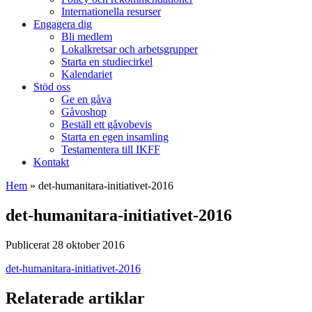
Internationella resurser
Engagera dig
Bli medlem
Lokalkretsar och arbetsgrupper
Starta en studiecirkel
Kalendariet
Stöd oss
Ge en gåva
Gåvoshop
Beställ ett gåvobevis
Starta en egen insamling
Testamentera till IKFF
Kontakt
Hem
»
det-humanitara-initiativet-2016
det-humanitara-initiativet-2016
Publicerat 28 oktober 2016
det-humanitara-initiativet-2016
Relaterade artiklar