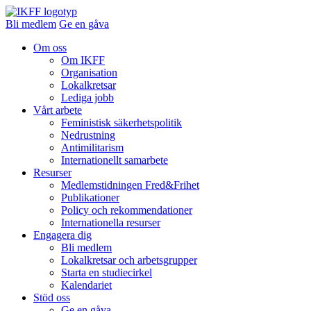
Bli medlem
Ge en gåva
Om oss
Om IKFF
Organisation
Lokalkretsar
Lediga jobb
Vårt arbete
Feministisk säkerhetspolitik
Nedrustning
Antimilitarism
Internationellt samarbete
Resurser
Medlemstidningen Fred&Frihet
Publikationer
Policy och rekommendationer
Internationella resurser
Engagera dig
Bli medlem
Lokalkretsar och arbetsgrupper
Starta en studiecirkel
Kalendariet
Stöd oss
Ge en gåva