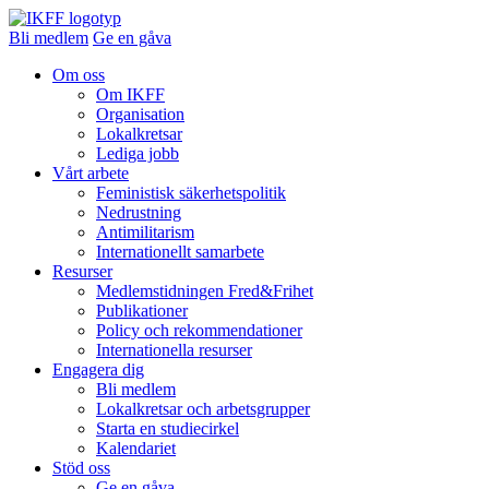
Bli medlem
Ge en gåva
Om oss
Om IKFF
Organisation
Lokalkretsar
Lediga jobb
Vårt arbete
Feministisk säkerhetspolitik
Nedrustning
Antimilitarism
Internationellt samarbete
Resurser
Medlemstidningen Fred&Frihet
Publikationer
Policy och rekommendationer
Internationella resurser
Engagera dig
Bli medlem
Lokalkretsar och arbetsgrupper
Starta en studiecirkel
Kalendariet
Stöd oss
Ge en gåva