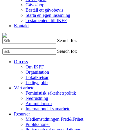
Gåvoshop
Beställ ett gåvobevis
Starta en egen insamling
Testamentera till IKFF
Kontakt
Search for:
Search for:
Om oss
Om IKFF
Organisation
Lokalkretsar
Lediga jobb
Vårt arbete
Feministisk säkerhetspolitik
Nedrustning
Antimilitarism
Internationellt samarbete
Resurser
Medlemstidningen Fred&Frihet
Publikationer
Policy och rekommendationer