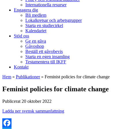
Internationella resurser
Engagera dig
Bli medlem
Lokalkretsar och arbetsgrupper
Starta en studiecirkel
Kalendariet
Stöd oss
Ge en gåva
Gåvoshop
Beställ ett gåvobevis
Starta en egen insamling
Testamentera till IKFF
Kontakt
Hem
»
Publikationer
»
Feminist policies for climate change
Feminist policies for climate change
Publicerat 20 oktober 2022
Ladda ner svensk sammanfattning