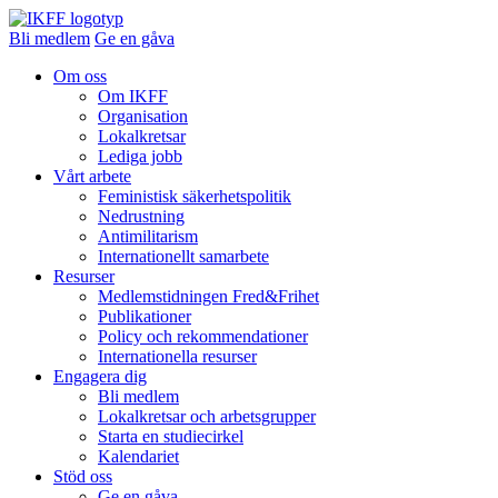
Bli medlem
Ge en gåva
Om oss
Om IKFF
Organisation
Lokalkretsar
Lediga jobb
Vårt arbete
Feministisk säkerhetspolitik
Nedrustning
Antimilitarism
Internationellt samarbete
Resurser
Medlemstidningen Fred&Frihet
Publikationer
Policy och rekommendationer
Internationella resurser
Engagera dig
Bli medlem
Lokalkretsar och arbetsgrupper
Starta en studiecirkel
Kalendariet
Stöd oss
Ge en gåva