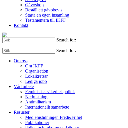
Gåvoshop
Beställ ett gåvobevis
Starta en egen insamling
Testamentera till IKFF
Kontakt
Search for:
Search for:
Om oss
Om IKFF
Organisation
Lokalkretsar
Lediga jobb
Vårt arbete
Feministisk säkerhetspolitik
Nedrustning
Antimilitarism
Internationellt samarbete
Resurser
Medlemstidningen Fred&Frihet
Publikationer
Policy och rekommendationer