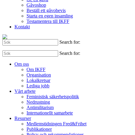
Gåvoshop
Beställ ett gåvobevis
Starta en egen insamling
Testamentera till IKFF
Kontakt
Search for:
Search for:
Om oss
Om IKFF
Organisation
Lokalkretsar
Lediga jobb
Vårt arbete
Feministisk säkerhetspolitik
Nedrustning
Antimilitarism
Internationellt samarbete
Resurser
Medlemstidningen Fred&Frihet
Publikationer
Policy och rekommendationer