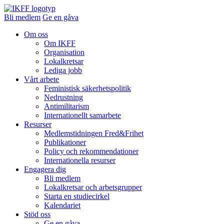
Bli medlem
Ge en gåva
Om oss
Om IKFF
Organisation
Lokalkretsar
Lediga jobb
Vårt arbete
Feministisk säkerhetspolitik
Nedrustning
Antimilitarism
Internationellt samarbete
Resurser
Medlemstidningen Fred&Frihet
Publikationer
Policy och rekommendationer
Internationella resurser
Engagera dig
Bli medlem
Lokalkretsar och arbetsgrupper
Starta en studiecirkel
Kalendariet
Stöd oss
Ge en gåva