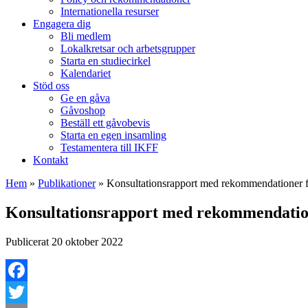
Internationella resurser
Engagera dig
Bli medlem
Lokalkretsar och arbetsgrupper
Starta en studiecirkel
Kalendariet
Stöd oss
Ge en gåva
Gåvoshop
Beställ ett gåvobevis
Starta en egen insamling
Testamentera till IKFF
Kontakt
Hem
»
Publikationer
»
Konsultationsrapport med rekommendationer fö
Konsultationsrapport med rekommendatione
Publicerat 20 oktober 2022
Facebook