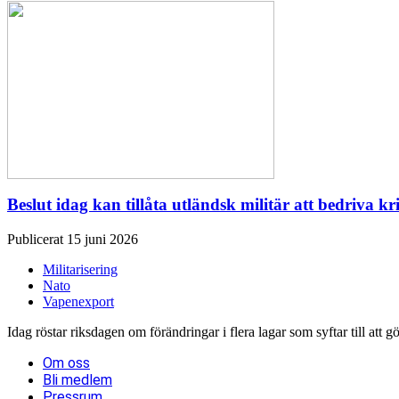
Beslut idag kan tillåta utländsk militär att bedriva kr
Publicerat 15 juni 2026
Militarisering
Nato
Vapenexport
Idag röstar riksdagen om förändringar i flera lagar som syftar till att g
Om oss
Bli medlem
Pressrum