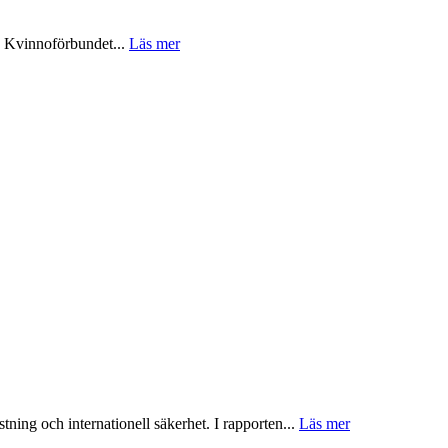
la Kvinnoförbundet...
Läs mer
tning och internationell säkerhet. I rapporten...
Läs mer