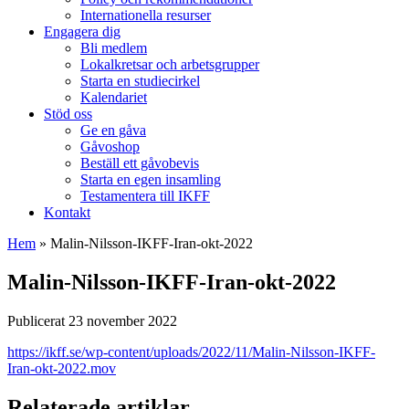
Internationella resurser
Engagera dig
Bli medlem
Lokalkretsar och arbetsgrupper
Starta en studiecirkel
Kalendariet
Stöd oss
Ge en gåva
Gåvoshop
Beställ ett gåvobevis
Starta en egen insamling
Testamentera till IKFF
Kontakt
Hem
»
Malin-Nilsson-IKFF-Iran-okt-2022
Malin-Nilsson-IKFF-Iran-okt-2022
Publicerat 23 november 2022
https://ikff.se/wp-content/uploads/2022/11/Malin-Nilsson-IKFF-
Iran-okt-2022.mov
Relaterade artiklar