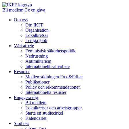
Bli medlem
Ge en gåva
Om oss
Om IKFF
Organisation
Lokalkretsar
Lediga jobb
Vårt arbete
Feministisk säkerhetspolitik
Nedrustning
Antimilitarism
Internationellt samarbete
Resurser
Medlemstidningen Fred&Frihet
Publikationer
Policy och rekommendationer
Internationella resurser
Engagera dig
Bli medlem
Lokalkretsar och arbetsgrupper
Starta en studiecirkel
Kalendariet
Stöd oss
Ge en gåva