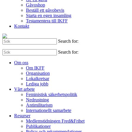
Gåvoshop
Beställ ett gåvobevis
Starta en egen insamling
Testamentera till IKFF
Kontakt
Search for:
Search for:
Om oss
Om IKFF
Organisation
Lokalkretsar
Lediga jobb
Vårt arbete
Feministisk säkerhetspolitik
Nedrustning
Antimilitarism
Internationellt samarbete
Resurser
Medlemstidningen Fred&Frihet
Publikationer
Policy och rekommendationer