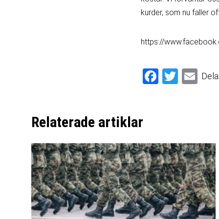
kurder, som nu faller of
https://www.faceboo
Facebook
Twitter
Email
Dela
Relaterade artiklar