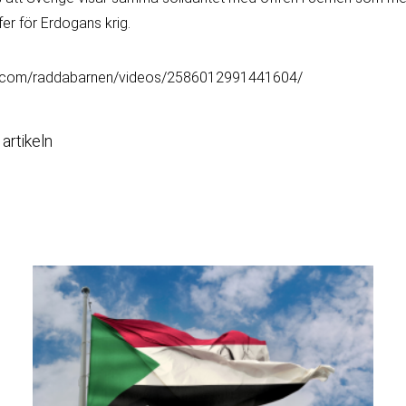
fer för Erdogans krig.
k.com/raddabarnen/videos/2586012991441604/
 artikeln