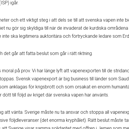
ISP) igår.
ter och ett viktigt steg i att dels se till att svenska vapen inte bid
iet nu gör sig skyldiga till när de invaderat de kurdiska områdena 
ge inte ska legitimera auktoritära och förtryckande ledare som Er
h det går att fatt
a beslut som går i rätt riktning.
moral på prov. Vi har länge lyft att vapenexporten till de stridand
toppas. Svensk vapenexport är big business till länder som Saud
som anklagas för krigsbrott och som orsakat en enorm humanitär
dött till följd av kriget där svenska vapen har använts.
ng att vänta. Sverige måste nu ta ansvar och stoppa all vapenexpo
usive följdleveranser (det enorma kryphålet). Rätt beslut måste t
ss att Sverige visar samma solidaritet med offren i Jemen som me