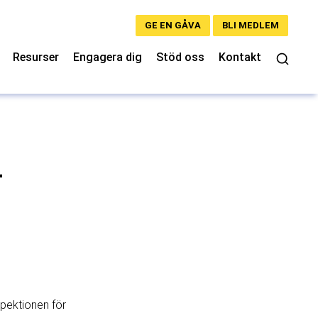
GE EN GÅVA
BLI MEDLEM
Resurser
Engagera dig
Stöd oss
Kontakt
–
pektionen för