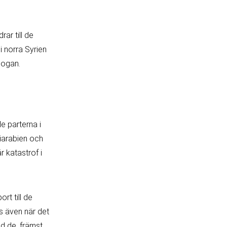
rar till de
i norra Syrien
dogan.
e parterna i
iarabien och
 katastrof i
rt till de
as även när det
d de, främst