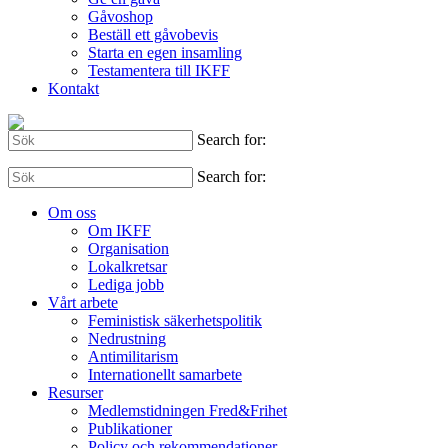
Gåvoshop
Beställ ett gåvobevis
Starta en egen insamling
Testamentera till IKFF
Kontakt
Search for:
Search for:
Om oss
Om IKFF
Organisation
Lokalkretsar
Lediga jobb
Vårt arbete
Feministisk säkerhetspolitik
Nedrustning
Antimilitarism
Internationellt samarbete
Resurser
Medlemstidningen Fred&Frihet
Publikationer
Policy och rekommendationer