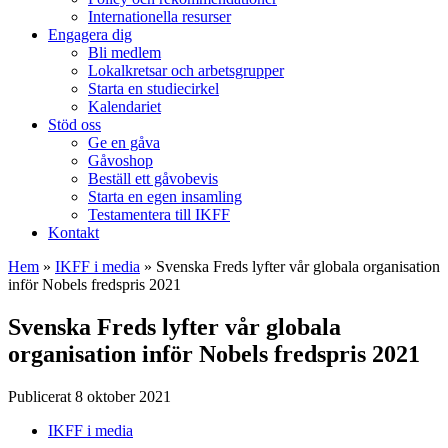
Internationella resurser
Engagera dig
Bli medlem
Lokalkretsar och arbetsgrupper
Starta en studiecirkel
Kalendariet
Stöd oss
Ge en gåva
Gåvoshop
Beställ ett gåvobevis
Starta en egen insamling
Testamentera till IKFF
Kontakt
Hem
»
IKFF i media
»
Svenska Freds lyfter vår globala organisation
inför Nobels fredspris 2021
Svenska Freds lyfter vår globala
organisation inför Nobels fredspris 2021
Publicerat 8 oktober 2021
IKFF i media