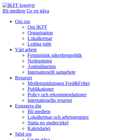
Bli medlem
Ge en gåva
Om oss
Om IKFF
Organisation
Lokalkretsar
Lediga jobb
Vårt arbete
Feministisk säkerhetspolitik
Nedrustning
Antimilitarism
Internationellt samarbete
Resurser
Medlemstidningen Fred&Frihet
Publikationer
Policy och rekommendationer
Internationella resurser
Engagera dig
Bli medlem
Lokalkretsar och arbetsgrupper
Starta en studiecirkel
Kalendariet
Stöd oss
Ge en gåva