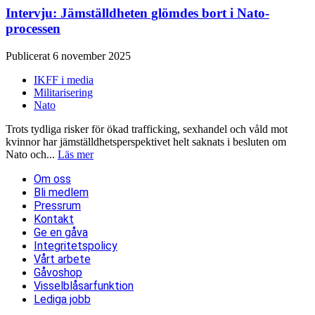
Intervju: Jämställdheten glömdes bort i Nato-
processen
Publicerat 6 november 2025
IKFF i media
Militarisering
Nato
Trots tydliga risker för ökad trafficking, sexhandel och våld mot
kvinnor har jämställdhetsperspektivet helt saknats i besluten om
Nato och...
Läs mer
Om oss
Bli medlem
Pressrum
Kontakt
Ge en gåva
Integritetspolicy
Vårt arbete
Gåvoshop
Visselblåsarfunktion
Lediga jobb