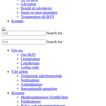
Gåvoshop
Beställ ett gåvobevis
Starta en egen insamling
Testamentera till IKFF
Kontakt
Search for:
Search for:
Om oss
Om IKFF
Organisation
Lokalkretsar
Lediga jobb
Vårt arbete
Feministisk säkerhetspolitik
Nedrustning
Antimilitarism
Internationellt samarbete
Resurser
Medlemstidningen Fred&Frihet
Publikationer
Policy och rekommendationer