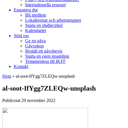
Internationella resurser
Engagera dig
Bli medlem
Lokalkretsar och arbetsgrupper
Starta en studiecirkel
Kalendariet
Stöd oss
Ge en gåva
Gåvoshop
Beställ ett gåvobevis
Starta en egen insamling
Testamentera till IKFF
Kontakt
Hem
»
al-soot-IfYgg7ZLEQw-unsplash
al-soot-IfYgg7ZLEQw-unsplash
Publicerat 29 november 2022