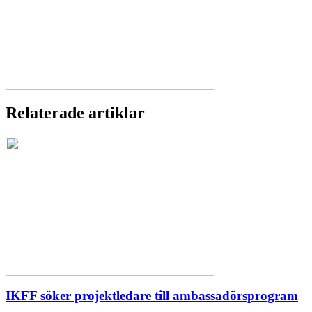
Relaterade artiklar
IKFF söker projektledare till ambassadörsprogram