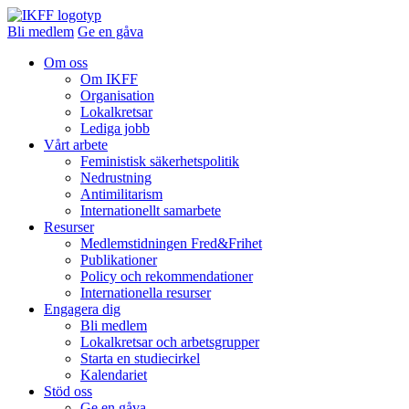
Bli medlem
Ge en gåva
Om oss
Om IKFF
Organisation
Lokalkretsar
Lediga jobb
Vårt arbete
Feministisk säkerhetspolitik
Nedrustning
Antimilitarism
Internationellt samarbete
Resurser
Medlemstidningen Fred&Frihet
Publikationer
Policy och rekommendationer
Internationella resurser
Engagera dig
Bli medlem
Lokalkretsar och arbetsgrupper
Starta en studiecirkel
Kalendariet
Stöd oss
Ge en gåva