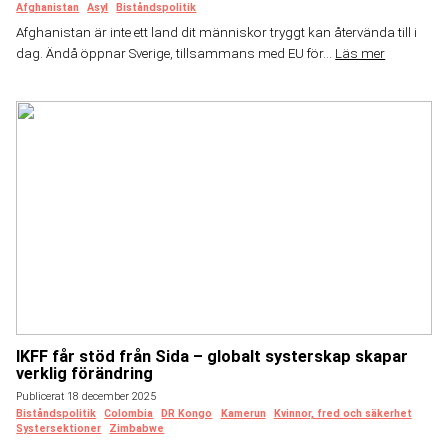
Afghanistan
Asyl
Biståndspolitik
Afghanistan är inte ett land dit människor tryggt kan återvända till i
dag. Ändå öppnar Sverige, tillsammans med EU för...
Läs mer
IKFF får stöd från Sida – globalt systerskap skapar
verklig förändring
Publicerat 18 december 2025
Biståndspolitik
Colombia
DR Kongo
Kamerun
Kvinnor, fred och säkerhet
Systersektioner
Zimbabwe