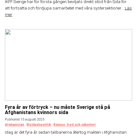
IKFF Sverige har för första gången beviljats direkt stöd från Sida för
att fortsätta och fördjupa samarbetet med våra systersektioner...
Läs
mer
Fyra år av förtryck – nu måste Sverige stå på
Afghanistans kvinnors sida
Publicerat 15 augusti 2025
Afghanistan
Biståndspolitik
Kvinnor, fred och säkerhet
Idag är det fyra år sedan talibanerna återtog makten i Afghanistan.