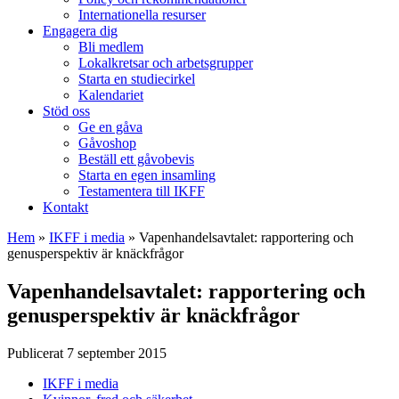
Internationella resurser
Engagera dig
Bli medlem
Lokalkretsar och arbetsgrupper
Starta en studiecirkel
Kalendariet
Stöd oss
Ge en gåva
Gåvoshop
Beställ ett gåvobevis
Starta en egen insamling
Testamentera till IKFF
Kontakt
Hem
»
IKFF i media
»
Vapenhandelsavtalet: rapportering och
genusperspektiv är knäckfrågor
Vapenhandelsavtalet: rapportering och
genusperspektiv är knäckfrågor
Publicerat 7 september 2015
IKFF i media