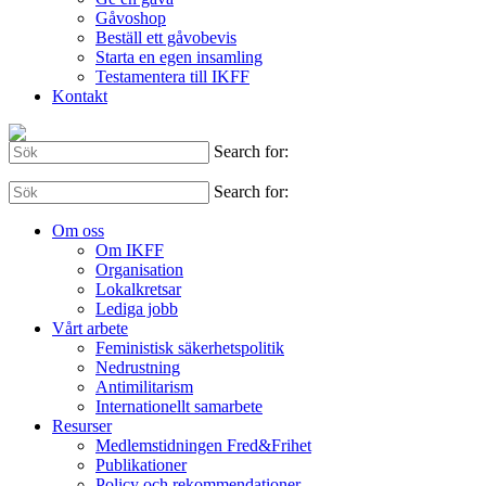
Gåvoshop
Beställ ett gåvobevis
Starta en egen insamling
Testamentera till IKFF
Kontakt
Search for:
Search for:
Om oss
Om IKFF
Organisation
Lokalkretsar
Lediga jobb
Vårt arbete
Feministisk säkerhetspolitik
Nedrustning
Antimilitarism
Internationellt samarbete
Resurser
Medlemstidningen Fred&Frihet
Publikationer
Policy och rekommendationer