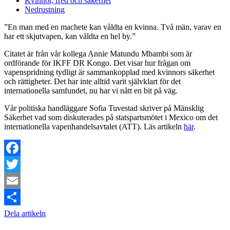
Kvinnor, fred och säkerhet
Nedrustning
”En man med en machete kan våldta en kvinna. Två män, varav en
har ett skjutvapen, kan våldta en hel by.”
Citatet är från vår kollega Annie Matundu Mbambi som är
ordförande för IKFF DR Kongo. Det visar hur frågan om
vapenspridning tydligt är sammankopplad med kvinnors säkerhet
och rättigheter. Det har inte alltid varit självklart för det
internationella samfundet, nu har vi nått en bit på väg.
Vår politiska handläggare Sofia Tuvestad skriver på Mänsklig
Säkerhet vad som diskuterades på statspartsmötet i Mexico om det
internationella vapenhandelsavtalet (ATT). Läs artikeln
här
.
Facebook
Twitter
Email
Dela artikeln