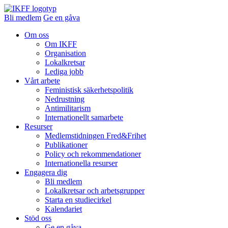
Bli medlem
Ge en gåva
Om oss
Om IKFF
Organisation
Lokalkretsar
Lediga jobb
Vårt arbete
Feministisk säkerhetspolitik
Nedrustning
Antimilitarism
Internationellt samarbete
Resurser
Medlemstidningen Fred&Frihet
Publikationer
Policy och rekommendationer
Internationella resurser
Engagera dig
Bli medlem
Lokalkretsar och arbetsgrupper
Starta en studiecirkel
Kalendariet
Stöd oss
Ge en gåva