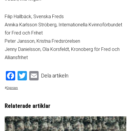
Filip Hallbäck, Svenska Freds
Annika Karlsson Ströberg, Internationella Kvinnoförbundet
för Fred och Frihet
Peter Jansson, Kristna Fredsrörelsen
Jenny Danielsson, Ola Korsfeldt, Kronoberg för Fred och
Alliansfrihet
Facebook
Twitter
Email
Dela artikeln
#
Opinion
Relaterade artiklar