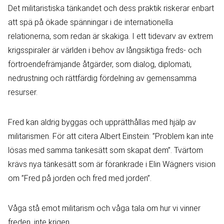
Det militaristiska tänkandet och dess praktik riskerar enbart
att spä på ökade spänningar i de internationella
relationerna, som redan är skakiga. I ett tidevarv av extrem
krigsspiraler är världen i behov av långsiktiga freds- och
förtroendefrämjande åtgärder, som dialog, diplomati,
nedrustning och rättfärdig fördelning av gemensamma
resurser.
Fred kan aldrig byggas och upprätthållas med hjälp av
militarismen. För att citera Albert Einstein: ”Problem kan inte
lösas med samma tankesätt som skapat dem”. Tvärtom
krävs nya tänkesätt som är förankrade i Elin Wägners vision
om ”Fred på jorden och fred med jorden”.
Våga stå emot militarism och våga tala om hur vi vinner
freden, inte krigen.