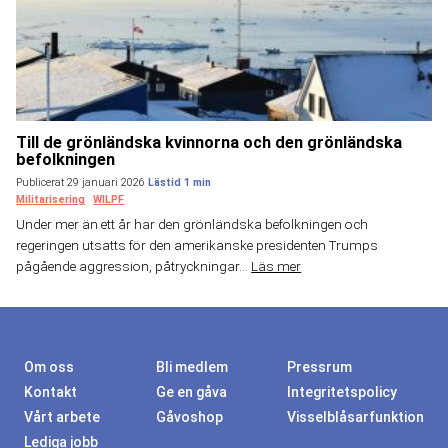
Till de grönländska kvinnorna och den grönländska
befolkningen
Publicerat 29 januari 2026
Militarisering
WILPF
Under mer än ett år har den grönländska befolkningen och
regeringen utsatts för den amerikanske presidenten Trumps
pågående aggression, påtryckningar...
Läs mer
Om oss
Bli medlem
Pressrum
Kontakt
Ge en gåva
Integritetspolicy
Vårt arbete
Gåvoshop
Visselblåsarfunktion
Lediga jobb