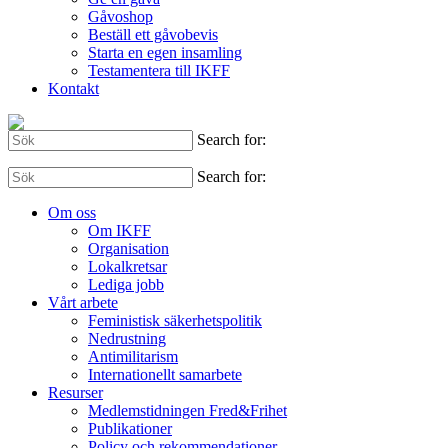
Gåvoshop
Beställ ett gåvobevis
Starta en egen insamling
Testamentera till IKFF
Kontakt
Search for:
Search for:
Om oss
Om IKFF
Organisation
Lokalkretsar
Lediga jobb
Vårt arbete
Feministisk säkerhetspolitik
Nedrustning
Antimilitarism
Internationellt samarbete
Resurser
Medlemstidningen Fred&Frihet
Publikationer
Policy och rekommendationer