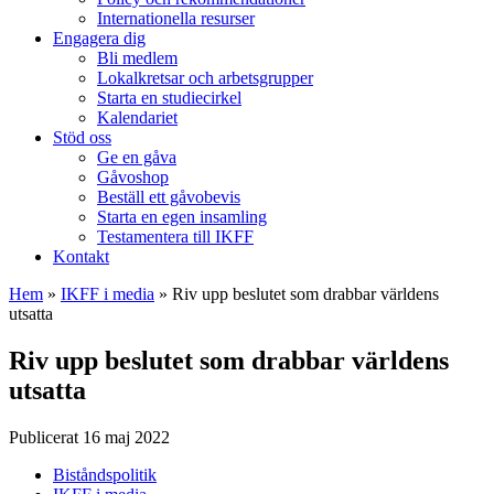
Internationella resurser
Engagera dig
Bli medlem
Lokalkretsar och arbetsgrupper
Starta en studiecirkel
Kalendariet
Stöd oss
Ge en gåva
Gåvoshop
Beställ ett gåvobevis
Starta en egen insamling
Testamentera till IKFF
Kontakt
Hem
»
IKFF i media
»
Riv upp beslutet som drabbar världens
utsatta
Riv upp beslutet som drabbar världens
utsatta
Publicerat 16 maj 2022
Biståndspolitik