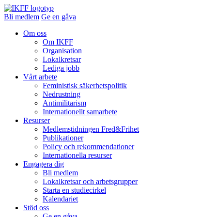
Bli medlem
Ge en gåva
Om oss
Om IKFF
Organisation
Lokalkretsar
Lediga jobb
Vårt arbete
Feministisk säkerhetspolitik
Nedrustning
Antimilitarism
Internationellt samarbete
Resurser
Medlemstidningen Fred&Frihet
Publikationer
Policy och rekommendationer
Internationella resurser
Engagera dig
Bli medlem
Lokalkretsar och arbetsgrupper
Starta en studiecirkel
Kalendariet
Stöd oss
Ge en gåva