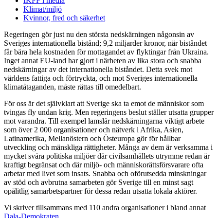
IKFF i media
Klimat/miljö
Kvinnor, fred och säkerhet
Regeringen gör just nu den största nedskärningen någonsin av
Sveriges internationella bistånd; 9,2 miljarder kronor, när biståndet
får bära hela kostnaden för mottagandet av flyktingar från Ukraina.
Inget annat EU-land har gjort i närheten av lika stora och snabba
nedskärningar av det internationella biståndet. Detta svek mot
världens fattiga och förtryckta, och mot Sveriges internationella
klimatåtaganden, måste rättas till omedelbart.
För oss är det självklart att Sverige ska ta emot de människor som
tvingas fly undan krig. Men regeringens beslut ställer utsatta grupper
mot varandra. Till exempel lamslår nedskärningarna viktigt arbete
som över 2 000 organisationer och nätverk i Afrika, Asien,
Latinamerika, Mellanöstern och Östeuropa gör för hållbar
utveckling och mänskliga rättigheter. Många av dem är verksamma i
mycket svåra politiska miljöer där civilsamhällets utrymme redan är
kraftigt begränsat och där miljö- och människorättsförsvarare ofta
arbetar med livet som insats. Snabba och oförutsedda minskningar
av stöd och avbrutna samarbeten gör Sverige till en minst sagt
opålitlig samarbetspartner för dessa redan utsatta lokala aktörer.
Vi skriver tillsammans med 110 andra organisationer i bland annat
Dala-Demokraten
.