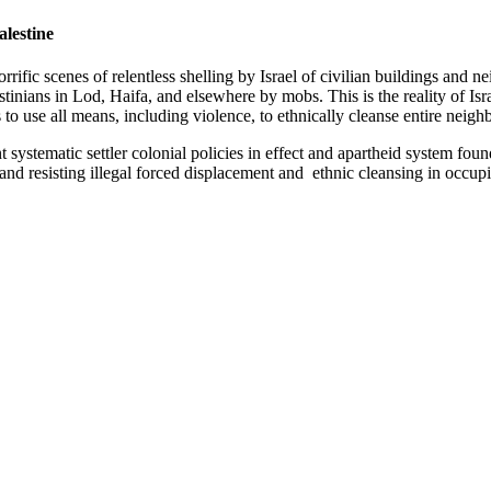
lestine
ific scenes of relentless shelling by Israel of civilian buildings and n
stinians in Lod, Haifa, and elsewhere by mobs. This is the reality of Is
s to use all means, including violence, to ethnically cleanse entire neigh
nt systematic settler colonial policies in effect and apartheid system fo
and resisting illegal forced displacement and ethnic cleansing in occup