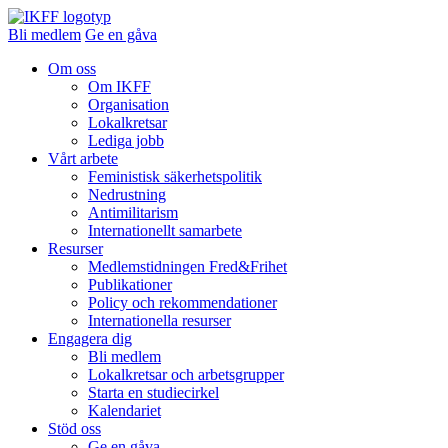
Bli medlem
Ge en gåva
Om oss
Om IKFF
Organisation
Lokalkretsar
Lediga jobb
Vårt arbete
Feministisk säkerhetspolitik
Nedrustning
Antimilitarism
Internationellt samarbete
Resurser
Medlemstidningen Fred&Frihet
Publikationer
Policy och rekommendationer
Internationella resurser
Engagera dig
Bli medlem
Lokalkretsar och arbetsgrupper
Starta en studiecirkel
Kalendariet
Stöd oss
Ge en gåva