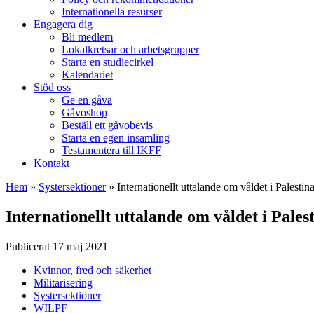
Internationella resurser
Engagera dig
Bli medlem
Lokalkretsar och arbetsgrupper
Starta en studiecirkel
Kalendariet
Stöd oss
Ge en gåva
Gåvoshop
Beställ ett gåvobevis
Starta en egen insamling
Testamentera till IKFF
Kontakt
Hem
»
Systersektioner
»
Internationellt uttalande om våldet i Palestin
Internationellt uttalande om våldet i Pales
Publicerat 17 maj 2021
Kvinnor, fred och säkerhet
Militarisering
Systersektioner
WILPF