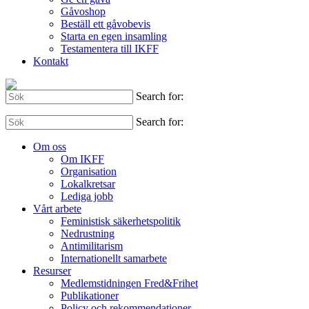
Gåvoshop
Beställ ett gåvobevis
Starta en egen insamling
Testamentera till IKFF
Kontakt
Search for:
Search for:
Om oss
Om IKFF
Organisation
Lokalkretsar
Lediga jobb
Vårt arbete
Feministisk säkerhetspolitik
Nedrustning
Antimilitarism
Internationellt samarbete
Resurser
Medlemstidningen Fred&Frihet
Publikationer
Policy och rekommendationer