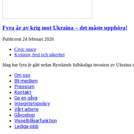
Fyra år av krig mot Ukraina – det måste upphöra!
Publicerat 24 februari 2026
Civic space
Kvinnor, fred och säkerhet
Idag har fyra år gått sedan Rysslands fullskaliga invasion av Ukrai
Om oss
Bli medlem
Pressrum
Kontakt
Ge en gåva
Integritetspolicy
Vårt arbete
Gåvoshop
Visselblåsarfunktion
Lediga jobb