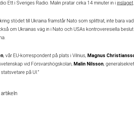
 Ett i Sveriges Radio. Malin pratar cirka 14 minuter in i
inslaget
.
 kring stödet till Ukraina framstår Nato som splittrat, inte bara va
så om Ukrainas väg in i Nato och USAs kontroveresiella beslut
na.
en
, vår EU-korrespondent på plats i Vilnius,
Magnus Christianss
rigsvetenskap vid Försvarshögskolan,
Malin Nilsson
, generalsekre
, statsvetare på UI.”
 artikeln