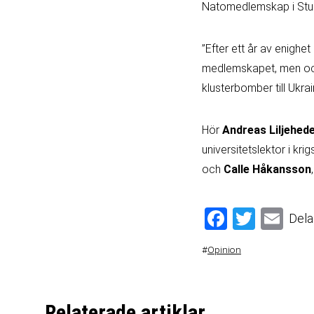
Natomedlemskap i Studio
”Efter ett år av enighet
medlemskapet, men ock
klusterbomber till Ukrai
Hör
Andreas Liljehed
universitetslektor i k
och
Calle Håkansson
Facebook
Twitter
Email
Dela
#
Opinion
Relaterade artiklar