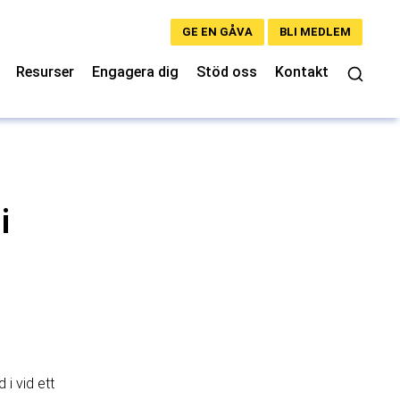
GE EN GÅVA
BLI MEDLEM
Resurser
Engagera dig
Stöd oss
Kontakt
i
i vid ett