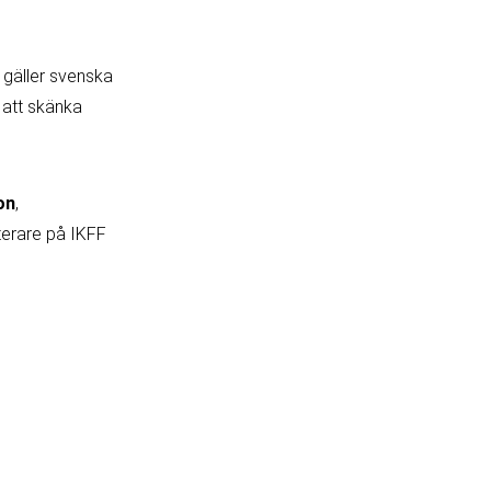
d gäller svenska
 att skänka
on
,
terare på IKFF