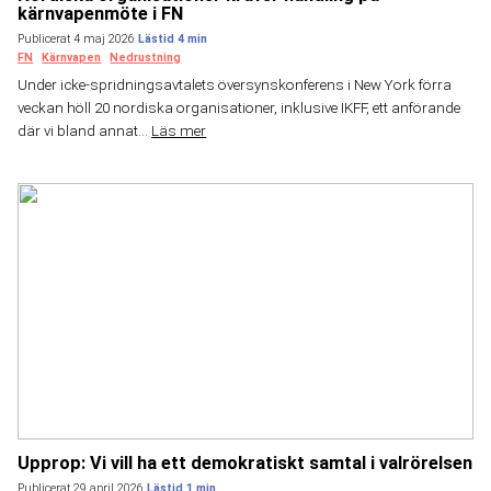
kärnvapenmöte i FN
Publicerat 4 maj 2026
FN
Kärnvapen
Nedrustning
Under icke-spridningsavtalets översynskonferens i New York förra
veckan höll 20 nordiska organisationer, inklusive IKFF, ett anförande
där vi bland annat...
Läs mer
Upprop: Vi vill ha ett demokratiskt samtal i valrörelsen
Publicerat 29 april 2026