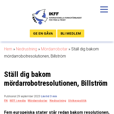
GE EN GÅVA
BLI MEDLEM
Hem
»
Nedrustning
»
Mördarrobotar
»
Ställ dig bakom
mördarrobotresolutionen, Billström
Ställ dig bakom
mördarrobotresolutionen, Billström
Publicerat 29 september 2023
FN
IKFF i media
Mördarrobotar
Nedrustning
Utrikespolitik
Fem europeiska stater står redan bakom resolutionen,