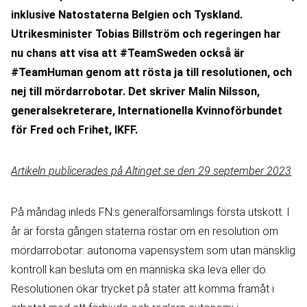
inklusive Natostaterna Belgien och Tyskland.
Utrikesminister Tobias Billström och regeringen har
nu chans att visa att #TeamSweden också är
#TeamHuman genom att rösta ja till resolutionen, och
nej till mördarrobotar. Det skriver Malin Nilsson,
generalsekreterare, Internationella Kvinnoförbundet
för Fred och Frihet, IKFF.
Artikeln publicerades på Altinget.se den 29 september 2023
På måndag inleds FN:s generalförsamlings första utskott. I
år är första gången staterna röstar om en resolution om
mördarrobotar: autonoma vapensystem som utan mänsklig
kontroll kan besluta om en människa ska leva eller dö.
Resolutionen ökar trycket på stater att komma framåt i