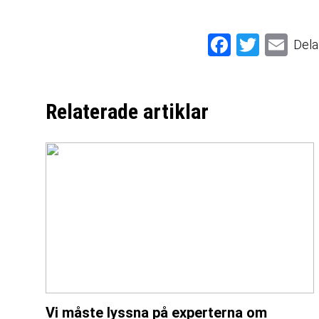
Facebook
Twitter
Email
Dela
Relaterade artiklar
Vi måste lyssna på experterna om