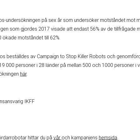
psos-undersökningen på sex år som undersöker motståndet mot m
gen som gjordes 2017 visade att endast 56% av de tillfrågade m
 ökade motståndet till 62%.
os beställdes av Campaign to Stop Killer Robots och genomför
9 000 personer i 28 länder på mellan 500 och 1000 personer i v
sökningen
här
.
onsansvarig IKFF
1
rdarrobotar hittar du på
vår
och kampanjens
hemsida
.