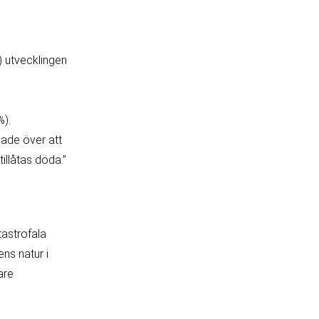
) utvecklingen
%).
oade över att
illåtas döda.”
tastrofala
ens natur i
are