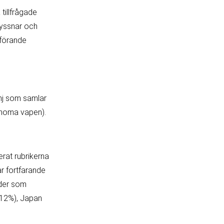
tillfrågade
lyssnar och
dförande
anj som samlar
tonoma vapen).
rat rubrikerna
r fortfarande
nder som
p 12%), Japan