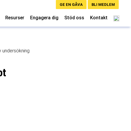
GE EN GÅVA
BLI MEDLEM
Resurser
Engagera dig
Stöd oss
Kontakt
y undersökning
ot