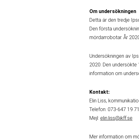
Om undersökningen
Detta är den tredje I
Den första undersöknin
mördarrobotar. År 2020
Undersökningen av Ips
2020. Den undersökte 1
information om under
Kontakt:
Elin Liss, kommunikati
Telefon: 073-647 19 7
Mejl:
elin.liss@ikff.se
Mer information om mö