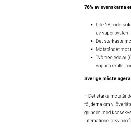
76% av svenskarna e
I de 28 undersök
av vapensystem s
Det starkaste mot
Motståndet mot m
Två tredjedelar 
vapnen skulle inn
Sverige måste agera
– Det starka motstånde
följderna om vi överlåte
grunden med konsekvens
Internationella Kvinnof