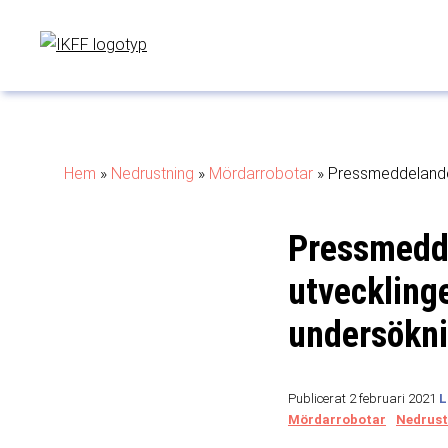
Hem
»
Nedrustning
»
Mördarrobotar
»
Pressmeddelande:
Pressmedd
utveckling
undersökn
Publicerat 2 februari 2021
Mördarrobotar
Nedrust