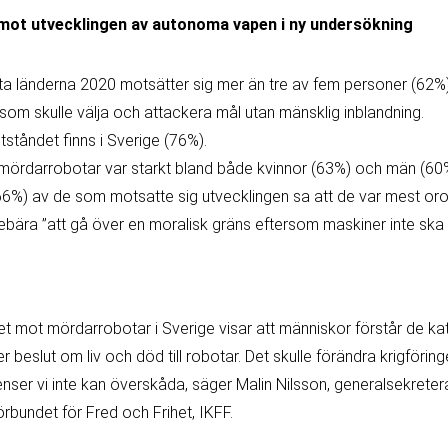
mot utvecklingen av autonoma vapen i ny undersökning
ta länderna 2020 motsätter sig mer än tre av fem personer (62%
om skulle välja och attackera mål utan mänsklig inblandning.
ståndet finns i Sverige (76%).
ördarrobotar var starkt bland både kvinnor (63%) och män (60
(66%) av de som motsatte sig utvecklingen sa att de var mest or
ebära ”att gå över en moralisk gräns eftersom maskiner inte ska t
t mot mördarrobotar i Sverige visar att människor förstår de ka
r beslut om liv och död till robotar. Det skulle förändra krigföring
er vi inte kan överskåda, säger Malin Nilsson, generalsekreter
örbundet för Fred och Frihet, IKFF.