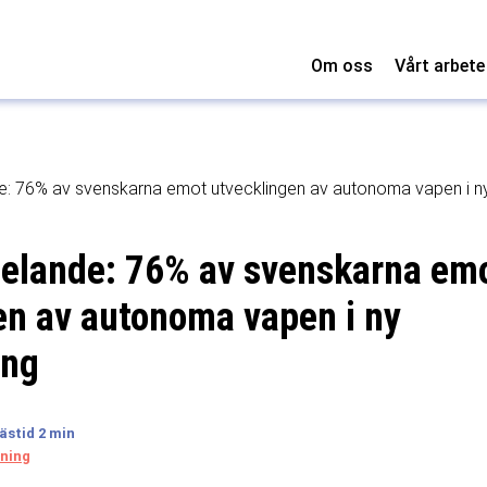
Om oss
Vårt arbete
 76% av svenskarna emot utvecklingen av autonoma vapen i n
elande: 76% av svenskarna em
en av autonoma vapen i ny
ing
ning