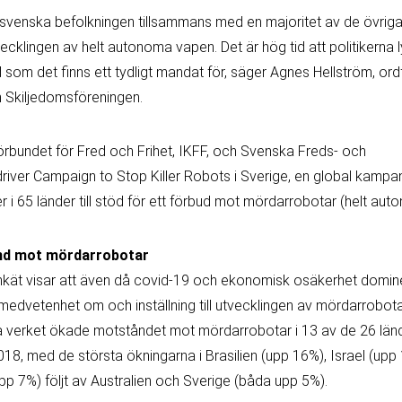
n svenska befolkningen tillsammans med en majoritet av de övriga 
vecklingen av helt autonoma vapen. Det är hög tid att politikerna 
d som det finns ett tydligt mandat för, säger Agnes Hellström, or
 Skiljedomsföreningen.
förbundet för Fred och Frihet, IKFF, och Svenska Freds- och
river Campaign to Stop Killer Robots i Sverige, en global kamp
 i 65 länder till stöd för ett förbud mot mördarrobotar (helt au
nd mot mördarrobotar
nkät visar att även då covid-19 och ekonomisk osäkerhet domine
medvetenhet om och inställning till utvecklingen av mördarrobota
älva verket ökade motståndet mot mördarrobotar i 13 av de 26 lä
018, med de största ökningarna i Brasilien (upp 16%), Israel (up
pp 7%) följt av Australien och Sverige (båda upp 5%).