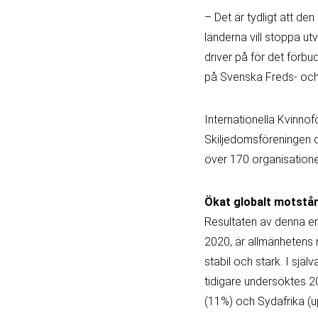
– Det är tydligt att de
länderna vill stoppa ut
driver på för det förbu
på Svenska Freds- och
Internationella Kvinno
Skiljedomsföreningen d
över 170 organisationer
Ökat globalt motstå
Resultaten av denna e
2020, är allmänhetens 
stabil och stark. I sj
tidigare undersöktes 2
(11%) och Sydafrika (u