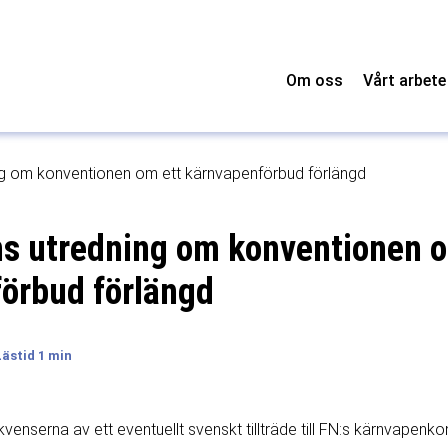
Om oss
Vårt arbete
g om konventionen om ett kärnvapenförbud förlängd
s utredning om konventionen o
örbud förlängd
enserna av ett eventuellt svenskt tillträde till FN:s kärnvapenk