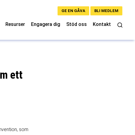
GE EN GÅVA
BLI MEDLEM
Resurser
Engagera dig
Stöd oss
Kontakt
m ett
onvention, som