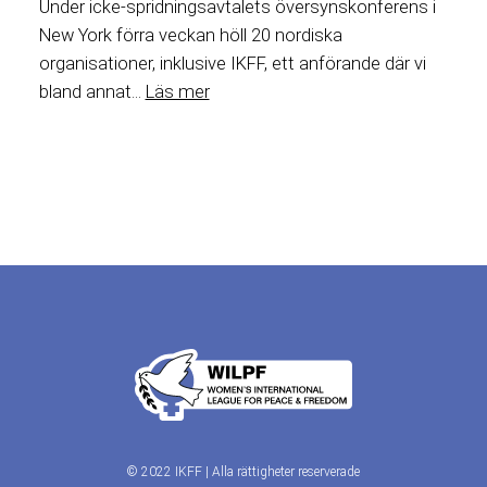
Under icke-spridningsavtalets översynskonferens i
New York förra veckan höll 20 nordiska
organisationer, inklusive IKFF, ett anförande där vi
bland annat...
Läs mer
© 2022 IKFF | Alla rättigheter reserverade