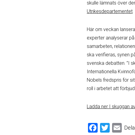
skulle lämnats över den
Utrikesdepartementet
.
Här om veckan lanserad
experter analyserar på
samarbeten, relationen 
ska verifieras, synen 
svenska debatten. ”I 
Internationella Kvinnof
Nobels fredspris för s
roll i arbetet att förbj
Ladda ner I skuggan a
Facebook
Twitter
Email
Dela