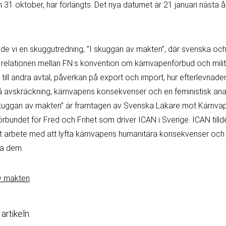
 31 oktober, har förlängts. Det nya datumet är 21 januari nästa 
e vi en skuggutredning, ”I skuggan av makten”, där svenska och 
 relationen mellan FN:s konvention om kärnvapenförbud och mili
till andra avtal, påverkan på export och import, hur efterlevnade
på avskräckning, kärnvapens konsekvenser och en feministisk ana
skuggan av makten” är framtagen av Svenska Läkare mot Kärnva
örbundet för Fred och Frihet som driver ICAN i Sverige. ICAN til
itt arbete med att lyfta kärnvapens humanitära konsekvenser och 
uda dem.
v makten
 artikeln