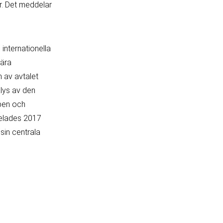
år. Det meddelar
internationella
tära
n av avtalet
lys av den
pen och
ldelades 2017
sin centrala