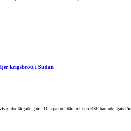
djer krigsbrott i Sudan
 visar blodfärgade gator. Den paramilitära milisen RSF har anklagats för