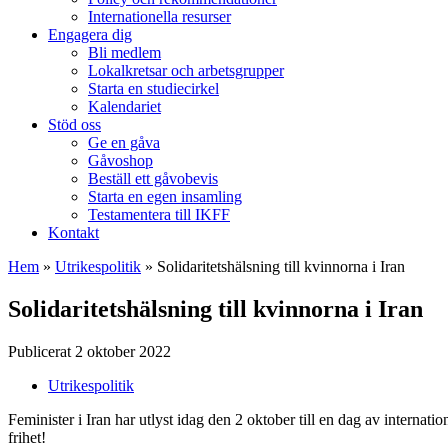
Internationella resurser
Engagera dig
Bli medlem
Lokalkretsar och arbetsgrupper
Starta en studiecirkel
Kalendariet
Stöd oss
Ge en gåva
Gåvoshop
Beställ ett gåvobevis
Starta en egen insamling
Testamentera till IKFF
Kontakt
Hem
»
Utrikespolitik
»
Solidaritetshälsning till kvinnorna i Iran
Solidaritetshälsning till kvinnorna i Iran
Publicerat 2 oktober 2022
Utrikespolitik
Feminister i Iran har utlyst idag den 2 oktober till en dag av internati
frihet!