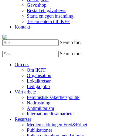
Gåvoshop
Beställ ett gåvobevis
Starta en egen insamling
Testamentera till IKFF
Kontakt
Search for:
Search for:
Om oss
Om IKFF
Organisation
Lokalkretsar
Lediga jobb
Vårt arbete
Feministisk säkerhetspolitik
Nedrustning
Antimilitarism
Internationellt samarbete
Resurser
Medlemstidningen Fred&Frihet
Publikationer
Policy och rekommendationer