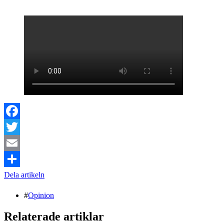
Facebook
Twitter
Email
Dela artikeln
#
Opinion
Relaterade artiklar