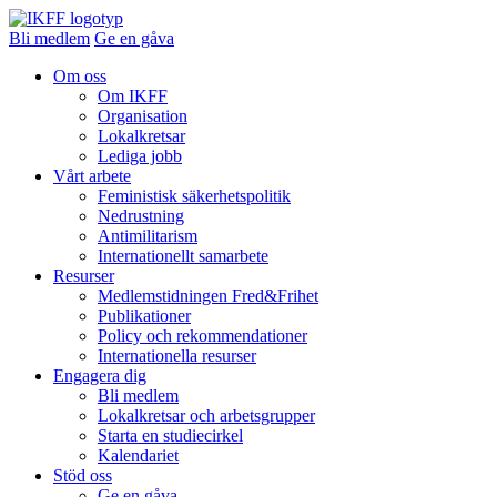
Bli medlem
Ge en gåva
Om oss
Om IKFF
Organisation
Lokalkretsar
Lediga jobb
Vårt arbete
Feministisk säkerhetspolitik
Nedrustning
Antimilitarism
Internationellt samarbete
Resurser
Medlemstidningen Fred&Frihet
Publikationer
Policy och rekommendationer
Internationella resurser
Engagera dig
Bli medlem
Lokalkretsar och arbetsgrupper
Starta en studiecirkel
Kalendariet
Stöd oss
Ge en gåva