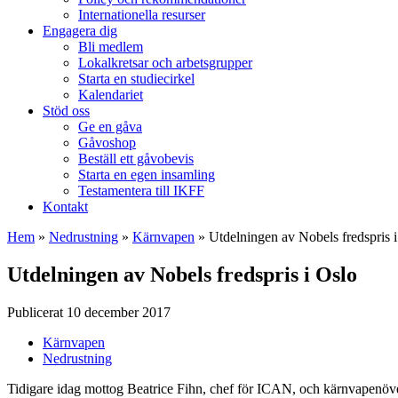
Internationella resurser
Engagera dig
Bli medlem
Lokalkretsar och arbetsgrupper
Starta en studiecirkel
Kalendariet
Stöd oss
Ge en gåva
Gåvoshop
Beställ ett gåvobevis
Starta en egen insamling
Testamentera till IKFF
Kontakt
Hem
»
Nedrustning
»
Kärnvapen
»
Utdelningen av Nobels fredspris 
Utdelningen av Nobels fredspris i Oslo
Publicerat 10 december 2017
Kärnvapen
Nedrustning
Tidigare idag mottog Beatrice Fihn, chef för ICAN, och kärnvapenöve