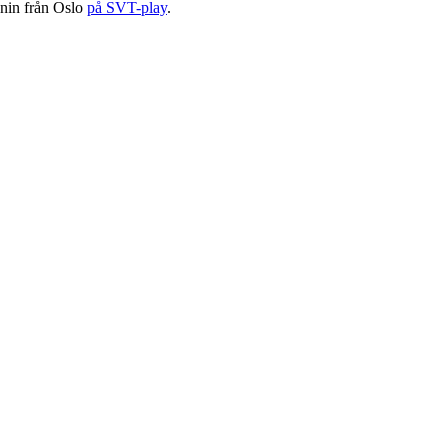
onin från Oslo
på SVT-play
.