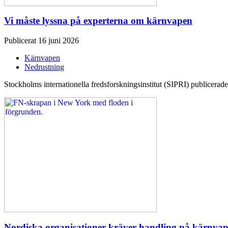
Vi måste lyssna på experterna om kärnvapen
Publicerat 16 juni 2026
Kärnvapen
Nedrustning
Stockholms internationella fredsforskningsinstitut (SIPRI) publicerade 
Nordiska organisationer kräver handling på kärnva