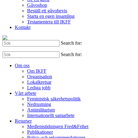
Gåvoshop
Beställ ett gåvobevis
Starta en egen insamling
Testamentera till IKFF
Kontakt
Search for:
Search for:
Om oss
Om IKFF
Organisation
Lokalkretsar
Lediga jobb
Vårt arbete
Feministisk säkerhetspolitik
Nedrustning
Antimilitarism
Internationellt samarbete
Resurser
Medlemstidningen Fred&Frihet
Publikationer
Policy och rekommendationer