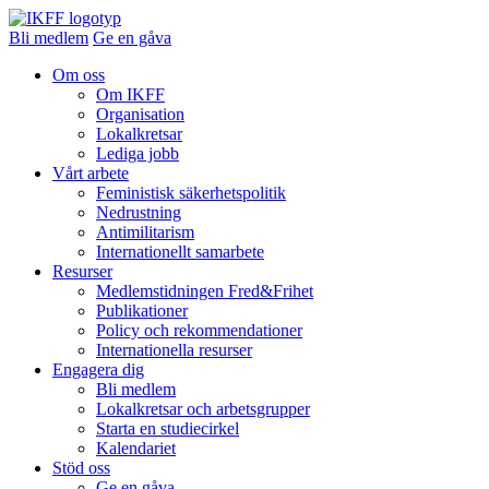
Bli medlem
Ge en gåva
Om oss
Om IKFF
Organisation
Lokalkretsar
Lediga jobb
Vårt arbete
Feministisk säkerhetspolitik
Nedrustning
Antimilitarism
Internationellt samarbete
Resurser
Medlemstidningen Fred&Frihet
Publikationer
Policy och rekommendationer
Internationella resurser
Engagera dig
Bli medlem
Lokalkretsar och arbetsgrupper
Starta en studiecirkel
Kalendariet
Stöd oss
Ge en gåva