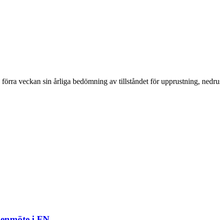
förra veckan sin årliga bedömning av tillståndet för upprustning, nedrus
penmöte i FN