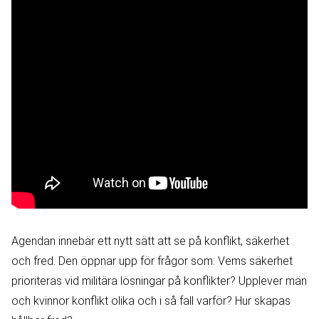
Agendan innebär ett nytt sätt att se på konflikt, säkerhet
och fred. Den öppnar upp för frågor som: Vems säkerhet
prioriteras vid militära lösningar på konflikter? Upplever män
och kvinnor konflikt olika och i så fall varför? Hur skapas