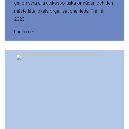
genomsyra alla utrikespolitiska områden och den
måste låta lokala organisationer leda. Från år
2023.
Ladda ner