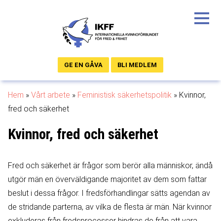
GE EN GÅVA
BLI MEDLEM
Hem
»
Vårt arbete
»
Feministisk säkerhetspolitik
»
Kvinnor,
fred och säkerhet
Kvinnor, fred och säkerhet
Fred och säkerhet är frågor som berör alla människor, ändå
utgör män en överväldigande majoritet av dem som fattar
beslut i dessa frågor. I fredsförhandlingar sätts agendan av
de stridande parterna, av vilka de flesta är män. När kvinnor
exkluderas från fredsprocesser hindras de från att vara