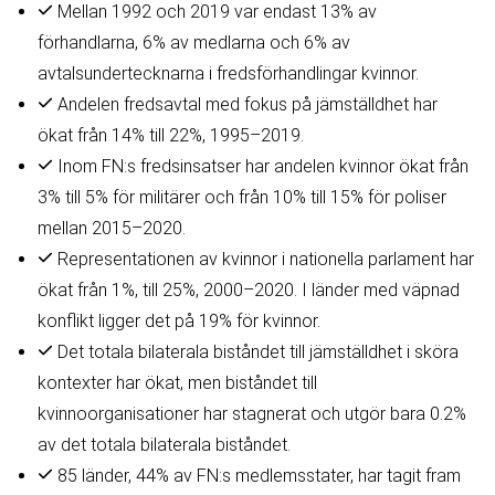
Mellan 1992 och 2019 var endast 13% av
förhandlarna, 6% av medlarna och 6% av
avtalsundertecknarna i fredsförhandlingar kvinnor.
Andelen fredsavtal med fokus på jämställdhet har
ökat från 14% till 22%, 1995–2019.
Inom FN:s fredsinsatser har andelen kvinnor ökat från
3% till 5% för militärer och från 10% till 15% för poliser
mellan 2015–2020.
Representationen av kvinnor i nationella parlament har
ökat från 1%, till 25%, 2000–2020. I länder med väpnad
konflikt ligger det på 19% för kvinnor.
Det totala bilaterala biståndet till jämställdhet i sköra
kontexter har ökat, men biståndet till
kvinnoorganisationer har stagnerat och utgör bara 0.2%
av det totala bilaterala biståndet.
85 länder, 44% av FN:s medlemsstater, har tagit fram