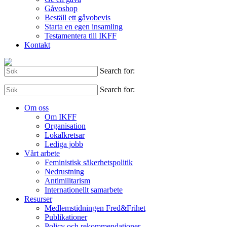
Gåvoshop
Beställ ett gåvobevis
Starta en egen insamling
Testamentera till IKFF
Kontakt
Search for:
Search for:
Om oss
Om IKFF
Organisation
Lokalkretsar
Lediga jobb
Vårt arbete
Feministisk säkerhetspolitik
Nedrustning
Antimilitarism
Internationellt samarbete
Resurser
Medlemstidningen Fred&Frihet
Publikationer
Policy och rekommendationer