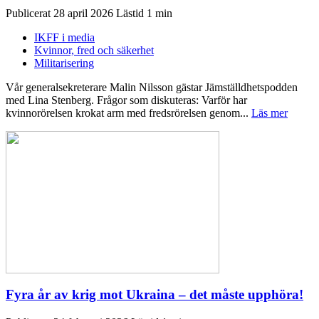
Publicerat 28 april 2026
IKFF i media
Kvinnor, fred och säkerhet
Militarisering
Vår generalsekreterare Malin Nilsson gästar Jämställdhetspodden
med Lina Stenberg. Frågor som diskuteras: Varför har
kvinnorörelsen krokat arm med fredsrörelsen genom...
Läs mer
Fyra år av krig mot Ukraina – det måste upphöra!