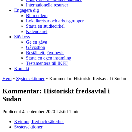
Internationella resurser
Engagera dig
Bli medlem
Lokalkretsar och arbetsgrupper
Starta en studiecirkel
Kalendariet
Stöd oss
Ge en gåva
Gåvoshop
Beställ ett gåvobevis
Starta en egen insamling
Testamentera till IKFF
Kontakt
Hem
»
Systersektioner
»
Kommentar: Historiskt fredsavtal i Sudan
Kommentar: Historiskt fredsavtal i
Sudan
Publicerat 4 september 2020
Kvinnor, fred och säkerhet
Systersektioner