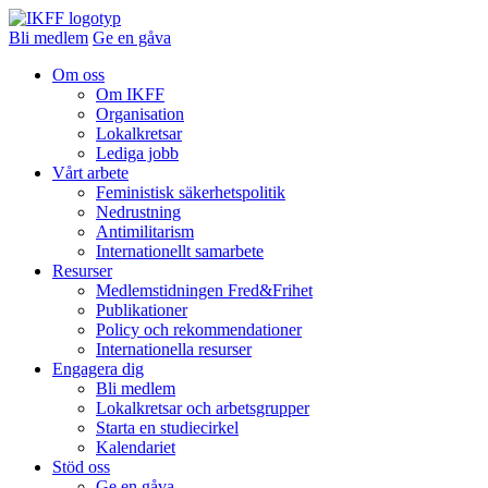
Bli medlem
Ge en gåva
Om oss
Om IKFF
Organisation
Lokalkretsar
Lediga jobb
Vårt arbete
Feministisk säkerhetspolitik
Nedrustning
Antimilitarism
Internationellt samarbete
Resurser
Medlemstidningen Fred&Frihet
Publikationer
Policy och rekommendationer
Internationella resurser
Engagera dig
Bli medlem
Lokalkretsar och arbetsgrupper
Starta en studiecirkel
Kalendariet
Stöd oss
Ge en gåva