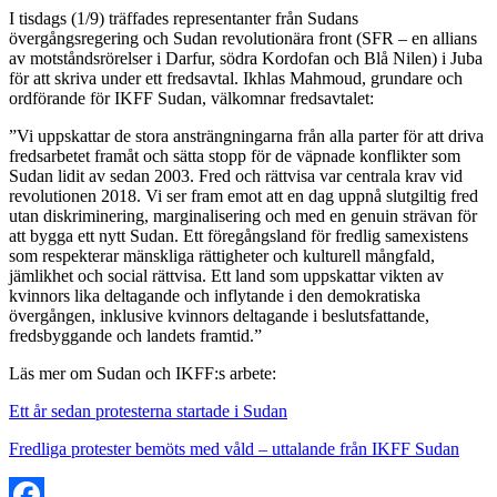
I tisdags (1/9) träffades representanter från Sudans
övergångsregering och Sudan revolutionära front (SFR – en allians
av motståndsrörelser i Darfur, södra Kordofan och Blå Nilen) i Juba
för att skriva under ett fredsavtal. Ikhlas Mahmoud, grundare och
ordförande för IKFF Sudan, välkomnar fredsavtalet:
”Vi uppskattar de stora ansträngningarna från alla parter för att driva
fredsarbetet framåt och sätta stopp för de väpnade konflikter som
Sudan lidit av sedan 2003. Fred och rättvisa var centrala krav vid
revolutionen 2018. Vi ser fram emot att en dag uppnå slutgiltig fred
utan diskriminering, marginalisering och med en genuin strävan för
att bygga ett nytt Sudan. Ett föregångsland för fredlig samexistens
som respekterar mänskliga rättigheter och kulturell mångfald,
jämlikhet och social rättvisa. Ett land som uppskattar vikten av
kvinnors lika deltagande och inflytande i den demokratiska
övergången, inklusive kvinnors deltagande i beslutsfattande,
fredsbyggande och landets framtid.”
Läs mer om Sudan och IKFF:s arbete:
Ett år sedan protesterna startade i Sudan
Fredliga protester bemöts med våld – uttalande från IKFF Sudan