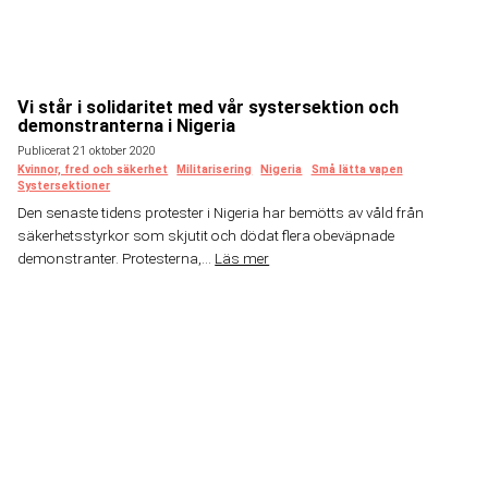
Vi står i solidaritet med vår systersektion och
demonstranterna i Nigeria
Publicerat 21 oktober 2020
Kvinnor, fred och säkerhet
Militarisering
Nigeria
Små lätta vapen
Systersektioner
Den senaste tidens protester i Nigeria har bemötts av våld från
säkerhetsstyrkor som skjutit och dödat flera obeväpnade
demonstranter. Protesterna,...
Läs mer