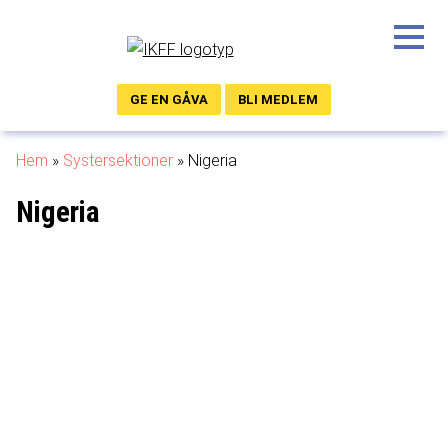
BLOGG
GE EN GÅVA
BLI MEDLEM
Hem
»
Systersektioner
»
Nigeria
Nigeria