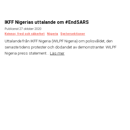
IKFF Nigerias uttalande om #EndSARS
Publicerat 27 oktober 2020
Kvinnor, fred och säkerhet
Nigeria
Systersektioner
Uttalande från IKFF Nigeria (WILPF Nigeria) om polisvåldet, den
senaste tidens protester och dödandet av demonstranter. WILPF
Nigeria press statement...
Läs mer