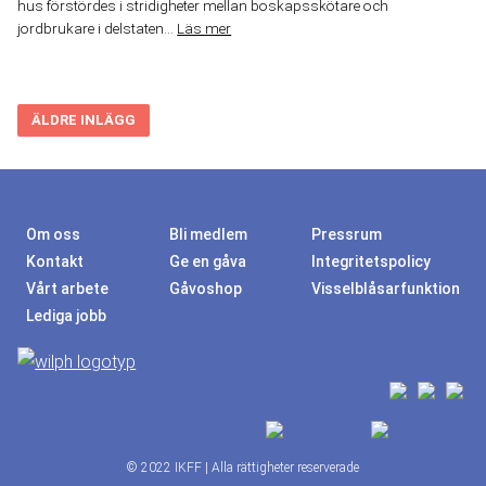
hus förstördes i stridigheter mellan boskapsskötare och
jordbrukare i delstaten...
Läs mer
Inläggsnavigering
ÄLDRE INLÄGG
Om oss
Bli medlem
Pressrum
Kontakt
Ge en gåva
Integritetspolicy
Vårt arbete
Gåvoshop
Visselblåsarfunktion
Lediga jobb
© 2022 IKFF | Alla rättigheter reserverade