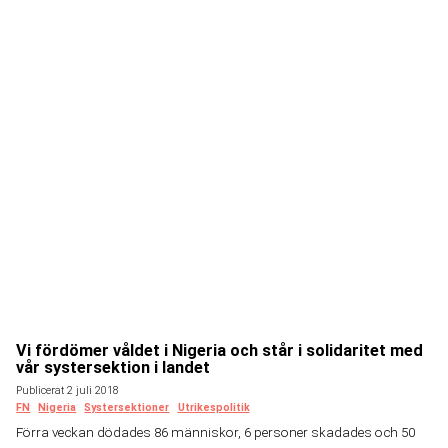
Vi fördömer våldet i Nigeria och står i solidaritet med
vår systersektion i landet
Publicerat 2 juli 2018
FN
Nigeria
Systersektioner
Utrikespolitik
Förra veckan dödades 86 människor, 6 personer skadades och 50